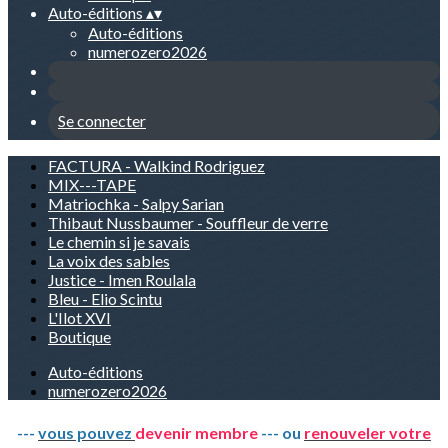
Auto-éditions
▴
▾
Auto-éditions
numerozero2026
Se connecter
FACTURA - Walkind Rodriguez
MIX---TAPE
Matriochka - Salpy Sarian
Thibaut Nussbaumer - Souffleur de verre
Le chemin si je savais
La voix des sables
Justice - Imen Roulala
Bleu - Elio Scintu
L'Ilot XVI
Boutique
Auto-éditions
numerozero2026
---
vous pouvez
devenir membre
--- ou
renouveler votre