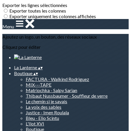
Exporter les lignes sélectionnées
Exporter toutes les colonnes
Exporter uniquement les colonnes affichées
Menu
Ajoutez un logo, un bouton, des réseaux sociaux
Cliquez pour éditer
La Lanterne
▴
▾
Boutique
▴
▾
FACTURA - Walkind Rodriguez
MIX---TAPE
Matriochka - Salpy Sarian
Thibaut Nussbaumer - Souffleur de verre
Le chemin si je savais
La voix des sables
Justice - Imen Roulala
Bleu - Elio Scintu
L'Ilot XVI
Boutique