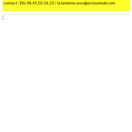
contact : Elio 06.41.02.16.23 / la.lanterne.asso@protonmail.com