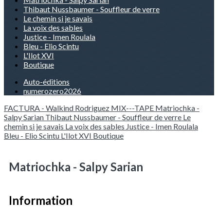
Thibaut Nussbaumer - Souffleur de verre
Le chemin si je savais
La voix des sables
Justice - Imen Roulala
Bleu - Elio Scintu
L'Ilot XVI
Boutique
Auto-éditions
numerozero2026
FACTURA - Walkind Rodriguez
MIX---TAPE
Matriochka -
Salpy Sarian
Thibaut Nussbaumer - Souffleur de verre
Le
chemin si je savais
La voix des sables
Justice - Imen Roulala
Bleu - Elio Scintu
L'Ilot XVI
Boutique
Matriochka - Salpy Sarian
Information