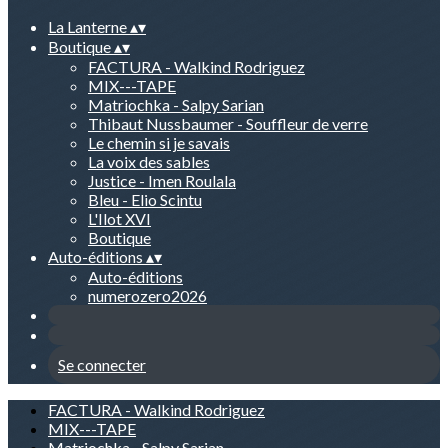
La Lanterne
▴
▾
Boutique
▴
▾
FACTURA - Walkind Rodriguez
MIX---TAPE
Matriochka - Salpy Sarian
Thibaut Nussbaumer - Souffleur de verre
Le chemin si je savais
La voix des sables
Justice - Imen Roulala
Bleu - Elio Scintu
L'Ilot XVI
Boutique
Auto-éditions
▴
▾
Auto-éditions
numerozero2026
Se connecter
FACTURA - Walkind Rodriguez
MIX---TAPE
Matriochka - Salpy Sarian