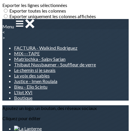
Exporter les lignes sélectionnées
Exporter toutes les colonnes
Exporter uniquement les colonnes affichées
Menu
<
>
FACTURA - Walkind Rodriguez
MIX---TAPE
Matriochka - Salpy Sarian
Thibaut Nussbaumer - Souffleur de verre
Le chemin si je savais
La voix des sables
Justice - Imen Roulala
Bleu - Elio Scintu
L'Ilot XVI
Boutique
Ajoutez un logo, un bouton, des réseaux sociaux
Cliquez pour éditer