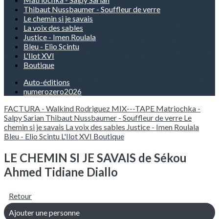
Thibaut Nussbaumer - Souffleur de verre
Le chemin si je savais
La voix des sables
Justice - Imen Roulala
Bleu - Elio Scintu
L'Ilot XVI
Boutique
Auto-éditions
numerozero2026
FACTURA - Walkind Rodriguez
MIX---TAPE
Matriochka -
Salpy Sarian
Thibaut Nussbaumer - Souffleur de verre
Le
chemin si je savais
La voix des sables
Justice - Imen Roulala
Bleu - Elio Scintu
L'Ilot XVI
Boutique
LE CHEMIN SI JE SAVAIS de Sékou
Ahmed Tidiane Diallo
Retour
Ajouter une personne