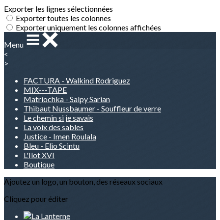
Exporter les lignes sélectionnées
Exporter toutes les colonnes
Exporter uniquement les colonnes affichées
Menu
<
>
FACTURA - Walkind Rodriguez
MIX---TAPE
Matriochka - Salpy Sarian
Thibaut Nussbaumer - Souffleur de verre
Le chemin si je savais
La voix des sables
Justice - Imen Roulala
Bleu - Elio Scintu
L'Ilot XVI
Boutique
Ajoutez un logo, un bouton, des réseaux sociaux
Cliquez pour éditer