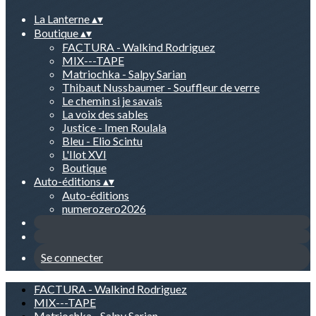
La Lanterne
▴
▾
Boutique
▴
▾
FACTURA - Walkind Rodriguez
MIX---TAPE
Matriochka - Salpy Sarian
Thibaut Nussbaumer - Souffleur de verre
Le chemin si je savais
La voix des sables
Justice - Imen Roulala
Bleu - Elio Scintu
L'Ilot XVI
Boutique
Auto-éditions
▴
▾
Auto-éditions
numerozero2026
Se connecter
FACTURA - Walkind Rodriguez
MIX---TAPE
Matriochka - Salpy Sarian